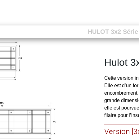
HULOT 3x2 Série
Hulot 3
Cette version i
Elle est d’un fo
encombrement, u
grande dimensi
Next
elle est pourvu
filaire pour l’i
Version [3